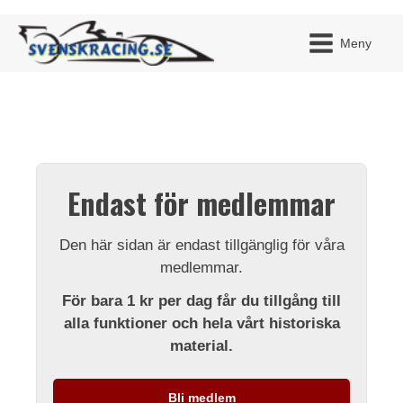
Meny
JAG H
MITT 
Endast för medlemmar
BLI ME
Den här sidan är endast tillgänglig för våra
medlemmar.
För bara 1 kr per dag får du tillgång till
alla funktioner och hela vårt historiska
material.
Bli medlem