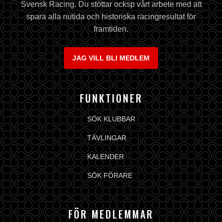
Svensk Racing. Du stöttar ocksp vårt arbete med att
spara alla nutida och historiska racingresultat för
framtiden.
JAG VILL BLI MEDLEM
FUNKTIONER
SÖK KLUBBAR
TÄVLINGAR
KALENDER
SÖK FÖRARE
FÖR MEDLEMMAR