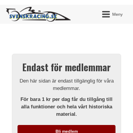
Meny
JAG H
MITT 
Endast för medlemmar
BLI ME
Den här sidan är endast tillgänglig för våra
medlemmar.
För bara 1 kr per dag får du tillgång till
alla funktioner och hela vårt historiska
material.
Bli medlem