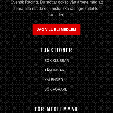
Svensk Racing. Du stöttar ocksp vårt arbete med att
spara alla nutida och historiska racingresultat för
framtiden.
JAG VILL BLI MEDLEM
FUNKTIONER
SÖK KLUBBAR
TÄVLINGAR
KALENDER
SÖK FÖRARE
FÖR MEDLEMMAR