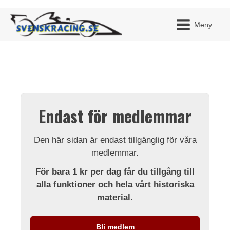
Meny
JAG H
MITT 
Endast för medlemmar
BLI ME
Den här sidan är endast tillgänglig för våra
medlemmar.
För bara 1 kr per dag får du tillgång till
alla funktioner och hela vårt historiska
material.
Bli medlem