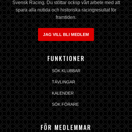
Svensk Racing. Du stöttar ocksp vårt arbete med att
spara alla nutida och historiska racingresultat för
framtiden.
JAG VILL BLI MEDLEM
FUNKTIONER
SÖK KLUBBAR
TÄVLINGAR
KALENDER
SÖK FÖRARE
FÖR MEDLEMMAR