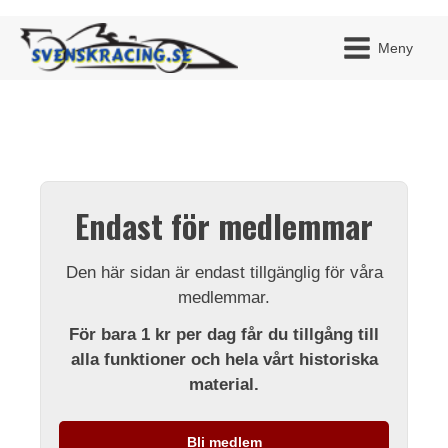
Meny
JAG H
MITT 
Endast för medlemmar
BLI ME
Den här sidan är endast tillgänglig för våra
medlemmar.
För bara 1 kr per dag får du tillgång till
alla funktioner och hela vårt historiska
material.
Bli medlem