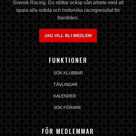
Svensk Racing. Du stöttar ocksp vårt arbete med att
spara alla nutida och historiska racingresultat för
framtiden.
JAG VILL BLI MEDLEM
FUNKTIONER
SÖK KLUBBAR
TÄVLINGAR
KALENDER
SÖK FÖRARE
FÖR MEDLEMMAR