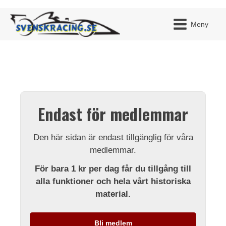
Meny
JAG H
MITT 
Endast för medlemmar
BLI ME
Den här sidan är endast tillgänglig för våra
medlemmar.
För bara 1 kr per dag får du tillgång till
alla funktioner och hela vårt historiska
material.
Bli medlem