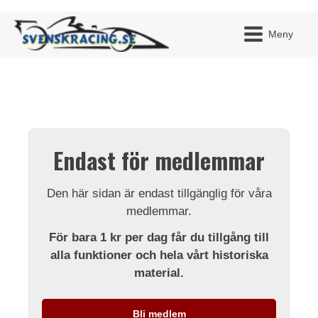
Meny
JAG H
MITT 
Endast för medlemmar
BLI ME
Den här sidan är endast tillgänglig för våra
medlemmar.
För bara 1 kr per dag får du tillgång till
alla funktioner och hela vårt historiska
material.
Bli medlem