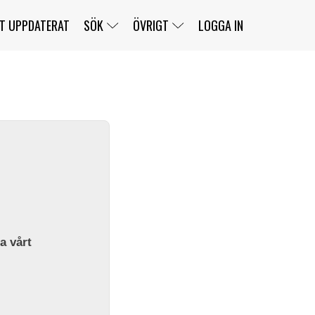
T UPPDATERAT
SÖK
ÖVRIGT
LOGGA IN
SERIER
BANOR
KLASSER
KLUBBAR
FÖRARE
TÄVLINGAR
CUSTOMER PORTAL
NEWSLETTERS UNSUBSCRIBE
SPONSORER
SUPER SALOON
SUPER STAR
GELLERÅSBANAN
LÄNKAR
KOMPLETTERA
PRESS
BENGANS NÖRDSIDA
OM OSS
la vårt
KONTAKT
WEBBSHOP