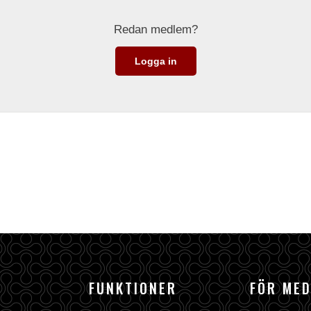
Redan medlem?
Logga in
FUNKTIONER
FÖR ME