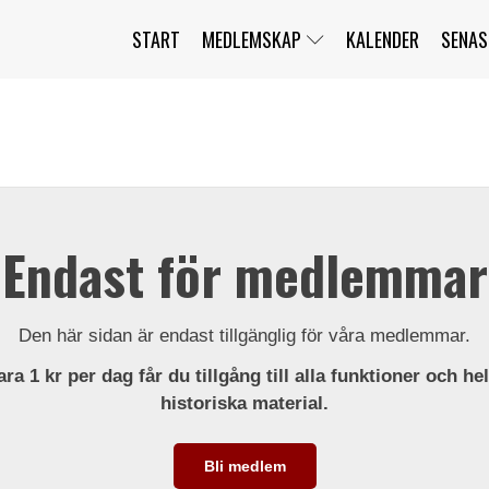
START
MEDLEMSKAP
KALENDER
SENAS
JAG HAR GLÖMT MITT LÖSENORD
MITT KONTO
BLI MEDLEM
Endast för medlemmar
Den här sidan är endast tillgänglig för våra medlemmar.
ra 1 kr per dag får du tillgång till alla funktioner och he
historiska material.
Bli medlem