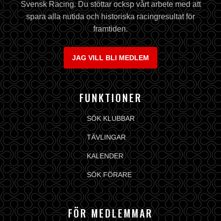
Svensk Racing. Du stöttar ocksp vårt arbete med att
spara alla nutida och historiska racingresultat för
framtiden.
JAG VILL BLI MEDLEM
FUNKTIONER
SÖK KLUBBAR
TÄVLINGAR
KALENDER
SÖK FÖRARE
FÖR MEDLEMMAR