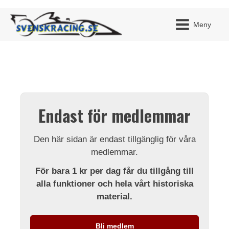
Meny
JAG H
MITT 
Endast för medlemmar
BLI ME
Den här sidan är endast tillgänglig för våra
medlemmar.
För bara 1 kr per dag får du tillgång till
alla funktioner och hela vårt historiska
material.
Bli medlem