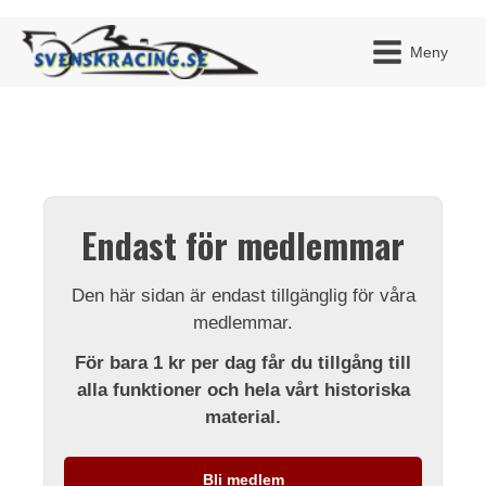
Meny
JAG H
MITT 
Endast för medlemmar
BLI ME
Den här sidan är endast tillgänglig för våra
medlemmar.
För bara 1 kr per dag får du tillgång till
alla funktioner och hela vårt historiska
material.
Bli medlem