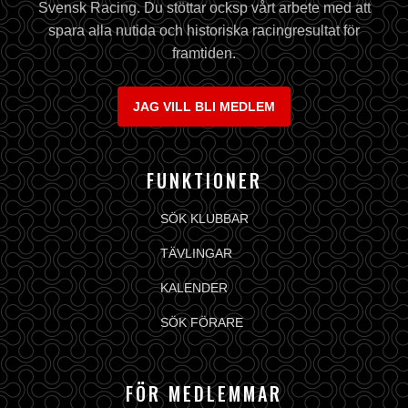
Svensk Racing. Du stöttar ocksp vårt arbete med att
spara alla nutida och historiska racingresultat för
framtiden.
JAG VILL BLI MEDLEM
FUNKTIONER
SÖK KLUBBAR
TÄVLINGAR
KALENDER
SÖK FÖRARE
FÖR MEDLEMMAR