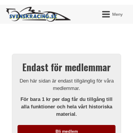
Meny
JAG H
MITT 
Endast för medlemmar
BLI ME
Den här sidan är endast tillgänglig för våra
medlemmar.
För bara 1 kr per dag får du tillgång till
alla funktioner och hela vårt historiska
material.
Bli medlem