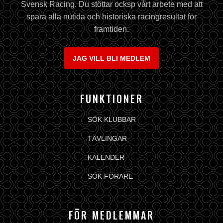
Svensk Racing. Du stöttar ocksp vårt arbete med att
spara alla nutida och historiska racingresultat för
framtiden.
JAG VILL BLI MEDLEM
FUNKTIONER
SÖK KLUBBAR
TÄVLINGAR
KALENDER
SÖK FÖRARE
FÖR MEDLEMMAR