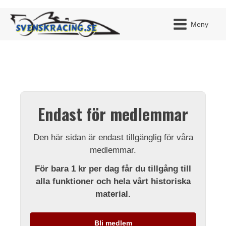
Meny
JAG H
MITT 
Endast för medlemmar
BLI ME
Den här sidan är endast tillgänglig för våra
medlemmar.
För bara 1 kr per dag får du tillgång till
alla funktioner och hela vårt historiska
material.
Bli medlem