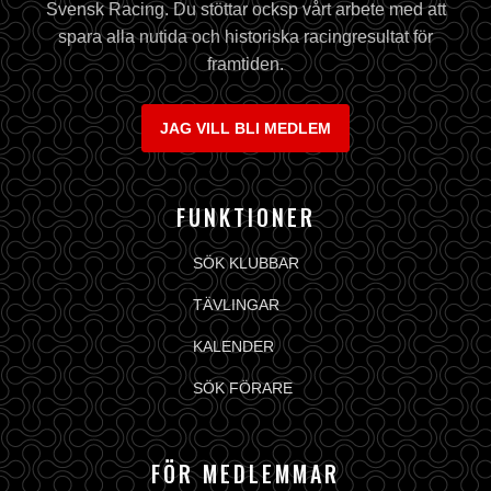
Svensk Racing. Du stöttar ocksp vårt arbete med att
spara alla nutida och historiska racingresultat för
framtiden.
JAG VILL BLI MEDLEM
FUNKTIONER
SÖK KLUBBAR
TÄVLINGAR
KALENDER
SÖK FÖRARE
FÖR MEDLEMMAR