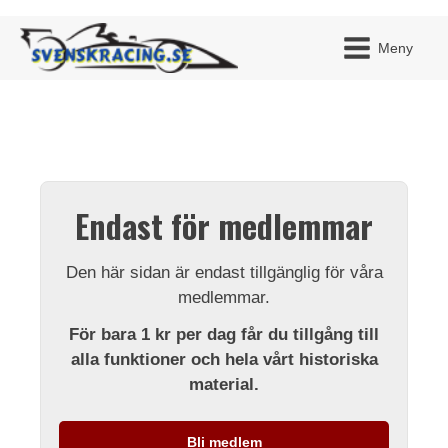
Meny
JAG H
MITT 
Endast för medlemmar
BLI ME
Den här sidan är endast tillgänglig för våra
medlemmar.
För bara 1 kr per dag får du tillgång till
alla funktioner och hela vårt historiska
material.
Bli medlem