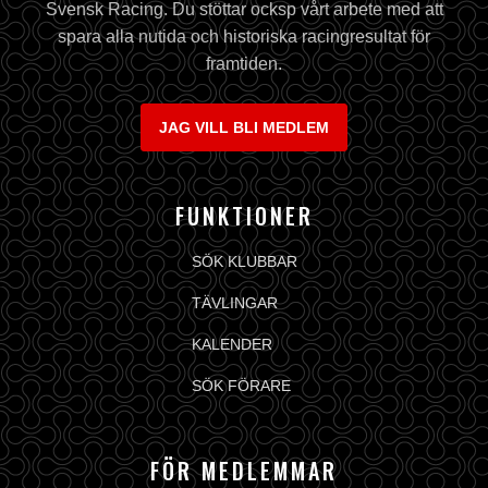
Svensk Racing. Du stöttar ocksp vårt arbete med att
spara alla nutida och historiska racingresultat för
framtiden.
JAG VILL BLI MEDLEM
FUNKTIONER
SÖK KLUBBAR
TÄVLINGAR
KALENDER
SÖK FÖRARE
FÖR MEDLEMMAR