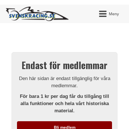
Meny
JAG H
MITT 
Endast för medlemmar
BLI ME
Den här sidan är endast tillgänglig för våra
medlemmar.
För bara 1 kr per dag får du tillgång till
alla funktioner och hela vårt historiska
material.
Bli medlem