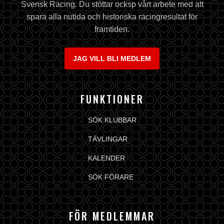
Svensk Racing. Du stöttar ocksp vårt arbete med att
spara alla nutida och historiska racingresultat för
framtiden.
JAG VILL BLI MEDLEM
FUNKTIONER
SÖK KLUBBAR
TÄVLINGAR
KALENDER
SÖK FÖRARE
FÖR MEDLEMMAR