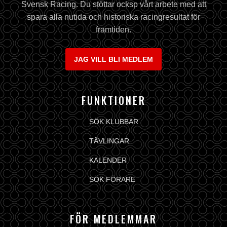
Svensk Racing. Du stöttar ocksp vårt arbete med att
spara alla nutida och historiska racingresultat för
framtiden.
JAG VILL BLI MEDLEM
FUNKTIONER
SÖK KLUBBAR
TÄVLINGAR
KALENDER
SÖK FÖRARE
FÖR MEDLEMMAR