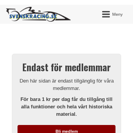
Meny
JAG H
MITT 
Endast för medlemmar
BLI ME
Den här sidan är endast tillgänglig för våra
medlemmar.
För bara 1 kr per dag får du tillgång till
alla funktioner och hela vårt historiska
material.
Bli medlem