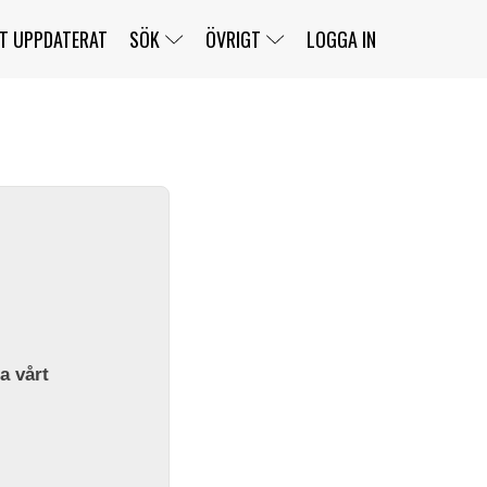
T UPPDATERAT
SÖK
ÖVRIGT
LOGGA IN
SERIER
BANOR
KLASSER
KLUBBAR
FÖRARE
TÄVLINGAR
CUSTOMER PORTAL
NEWSLETTERS UNSUBSCRIBE
SPONSORER
SUPER SALOON
SUPER STAR
GELLERÅSBANAN
LÄNKAR
KOMPLETTERA
PRESS
BENGANS NÖRDSIDA
OM OSS
la vårt
KONTAKT
WEBBSHOP