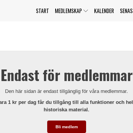
START
MEDLEMSKAP
KALENDER
SENAS
JAG HAR GLÖMT MITT LÖSENORD
MITT KONTO
BLI MEDLEM
Endast för medlemmar
Den här sidan är endast tillgänglig för våra medlemmar.
ra 1 kr per dag får du tillgång till alla funktioner och he
historiska material.
Bli medlem