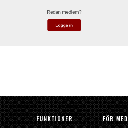
Redan medlem?
Logga in
FUNKTIONER
FÖR ME