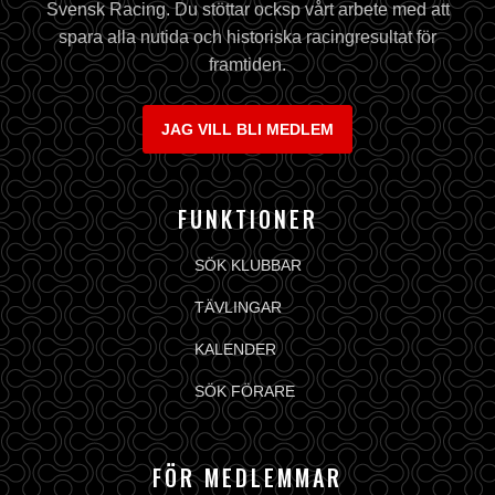
Svensk Racing. Du stöttar ocksp vårt arbete med att
spara alla nutida och historiska racingresultat för
framtiden.
JAG VILL BLI MEDLEM
FUNKTIONER
SÖK KLUBBAR
TÄVLINGAR
KALENDER
SÖK FÖRARE
FÖR MEDLEMMAR