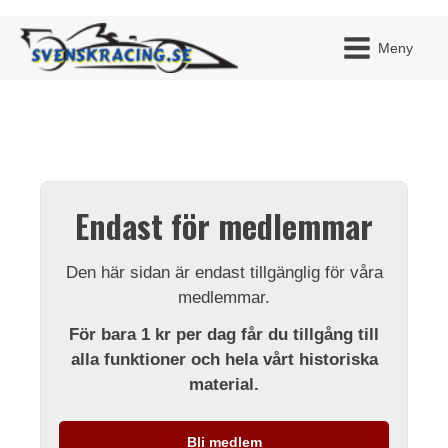
Meny
JAG H
MITT 
Endast för medlemmar
BLI ME
Den här sidan är endast tillgänglig för våra
medlemmar.
För bara 1 kr per dag får du tillgång till
alla funktioner och hela vårt historiska
material.
Bli medlem