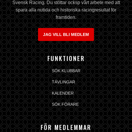
Svensk Racing. Du stöttar ocksp vårt arbete med att
spara alla nutida och historiska racingresultat för
framtiden.
JAG VILL BLI MEDLEM
FUNKTIONER
SÖK KLUBBAR
TÄVLINGAR
KALENDER
SÖK FÖRARE
FÖR MEDLEMMAR