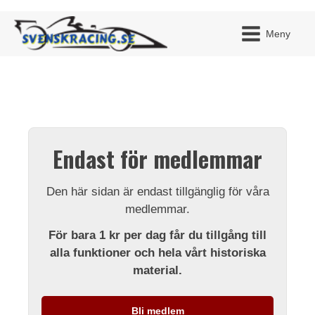
Meny
JAG H
MITT 
Endast för medlemmar
BLI ME
Den här sidan är endast tillgänglig för våra
medlemmar.
För bara 1 kr per dag får du tillgång till
alla funktioner och hela vårt historiska
material.
Bli medlem