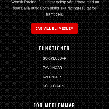
Svensk Racing. Du stöttar ocksp vårt arbete med att
spara alla nutida och historiska racingresultat för
framtiden.
JAG VILL BLI MEDLEM
FUNKTIONER
SÖK KLUBBAR
TÄVLINGAR
KALENDER
SÖK FÖRARE
FÖR MEDLEMMAR