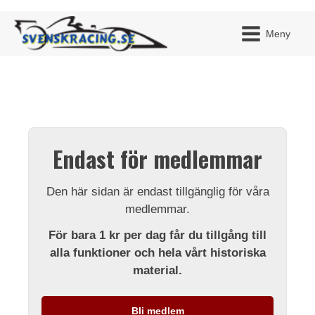
Meny
JAG H
MITT 
Endast för medlemmar
BLI ME
Den här sidan är endast tillgänglig för våra
medlemmar.
För bara 1 kr per dag får du tillgång till
alla funktioner och hela vårt historiska
material.
Bli medlem