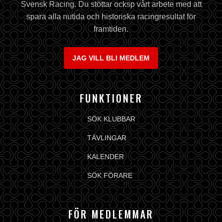
Svensk Racing. Du stöttar ocksp vårt arbete med att
spara alla nutida och historiska racingresultat för
framtiden.
JAG VILL BLI MEDLEM
FUNKTIONER
SÖK KLUBBAR
TÄVLINGAR
KALENDER
SÖK FÖRARE
FÖR MEDLEMMAR