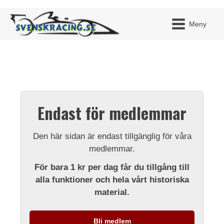
Meny
JAG H
MITT 
Endast för medlemmar
BLI ME
Den här sidan är endast tillgänglig för våra
medlemmar.
För bara 1 kr per dag får du tillgång till
alla funktioner och hela vårt historiska
material.
Bli medlem