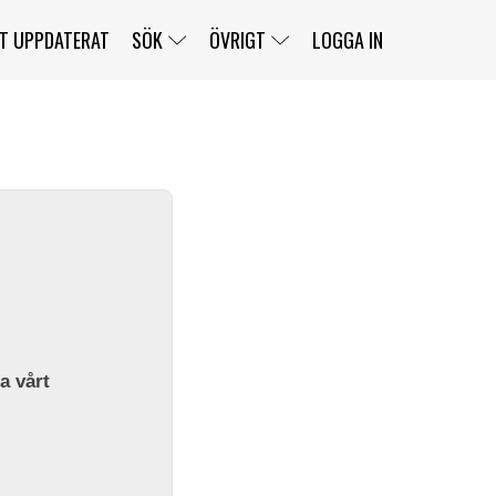
T UPPDATERAT
SÖK
ÖVRIGT
LOGGA IN
SERIER
BANOR
KLASSER
KLUBBAR
FÖRARE
TÄVLINGAR
CUSTOMER PORTAL
NEWSLETTERS UNSUBSCRIBE
SPONSORER
SUPER SALOON
SUPER STAR
GELLERÅSBANAN
LÄNKAR
KOMPLETTERA
PRESS
BENGANS NÖRDSIDA
OM OSS
la vårt
KONTAKT
WEBBSHOP