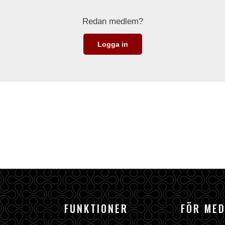
Redan medlem?
Logga in
FUNKTIONER
FÖR ME