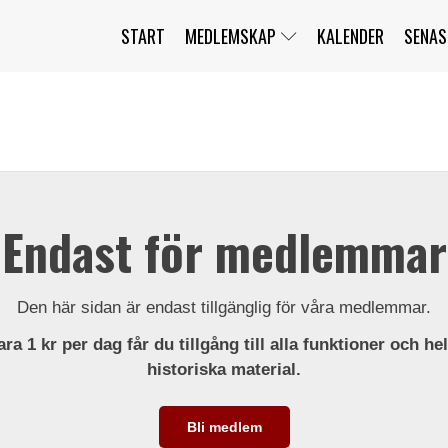
START
MEDLEMSKAP
KALENDER
SENAS
JAG HAR GLÖMT MITT LÖSENORD
MITT KONTO
BLI MEDLEM
Endast för medlemmar
Den här sidan är endast tillgänglig för våra medlemmar.
ra 1 kr per dag får du tillgång till alla funktioner och he
historiska material.
Bli medlem