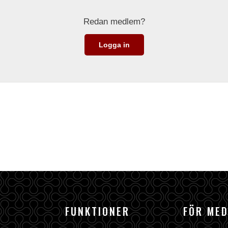
Redan medlem?
Logga in
FUNKTIONER
FÖR ME