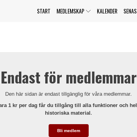
START
MEDLEMSKAP
KALENDER
SENAS
JAG HAR GLÖMT MITT LÖSENORD
MITT KONTO
BLI MEDLEM
Endast för medlemmar
Den här sidan är endast tillgänglig för våra medlemmar.
ra 1 kr per dag får du tillgång till alla funktioner och he
historiska material.
Bli medlem