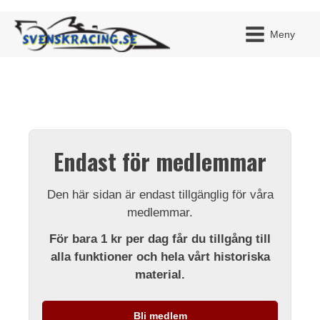
Meny
JAG H
MITT 
Endast för medlemmar
BLI ME
Den här sidan är endast tillgänglig för våra
medlemmar.
För bara 1 kr per dag får du tillgång till
alla funktioner och hela vårt historiska
material.
Bli medlem