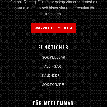
Svensk Racing. Du stöttar ocksp vårt arbete med att
spara alla nutida och historiska racingresultat för
framtiden.
JAG VILL BLI MEDLEM
FUNKTIONER
SÖK KLUBBAR
TÄVLINGAR
KALENDER
SÖK FÖRARE
FÖR MEDLEMMAR