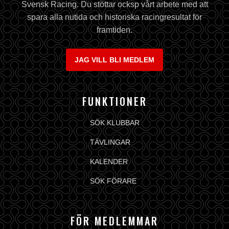
Svensk Racing. Du stöttar ocksp vårt arbete med att
spara alla nutida och historiska racingresultat för
framtiden.
JAG VILL BLI MEDLEM
FUNKTIONER
SÖK KLUBBAR
TÄVLINGAR
KALENDER
SÖK FÖRARE
FÖR MEDLEMMAR