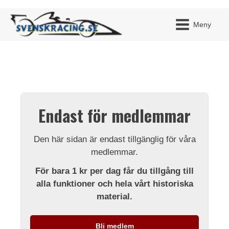
Meny
JAG H
MITT 
Endast för medlemmar
BLI ME
Den här sidan är endast tillgänglig för våra
medlemmar.
För bara 1 kr per dag får du tillgång till
alla funktioner och hela vårt historiska
material.
Bli medlem