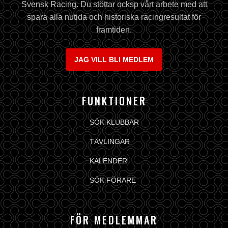
Svensk Racing. Du stöttar ocksp vårt arbete med att
spara alla nutida och historiska racingresultat för
framtiden.
JAG VILL BLI MEDLEM
FUNKTIONER
SÖK KLUBBAR
TÄVLINGAR
KALENDER
SÖK FÖRARE
FÖR MEDLEMMAR