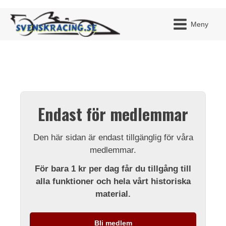
Meny
JAG H
MITT 
Endast för medlemmar
BLI ME
Den här sidan är endast tillgänglig för våra
medlemmar.
För bara 1 kr per dag får du tillgång till
alla funktioner och hela vårt historiska
material.
Bli medlem