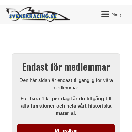
Meny
JAG H
MITT 
Endast för medlemmar
BLI ME
Den här sidan är endast tillgänglig för våra
medlemmar.
För bara 1 kr per dag får du tillgång till
alla funktioner och hela vårt historiska
material.
Bli medlem