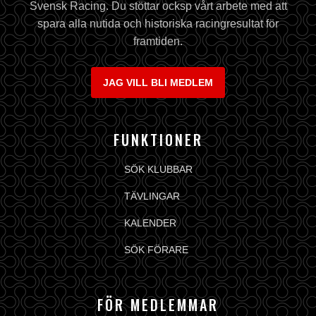
Svensk Racing. Du stöttar ocksp vårt arbete med att
spara alla nutida och historiska racingresultat för
framtiden.
JAG VILL BLI MEDLEM
FUNKTIONER
SÖK KLUBBAR
TÄVLINGAR
KALENDER
SÖK FÖRARE
FÖR MEDLEMMAR