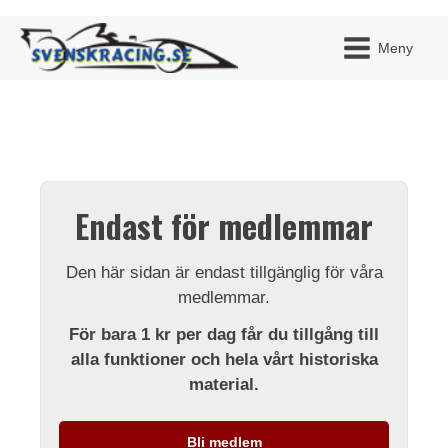
Meny
JAG H
MITT 
Endast för medlemmar
BLI ME
Den här sidan är endast tillgänglig för våra
medlemmar.
För bara 1 kr per dag får du tillgång till
alla funktioner och hela vårt historiska
material.
Bli medlem