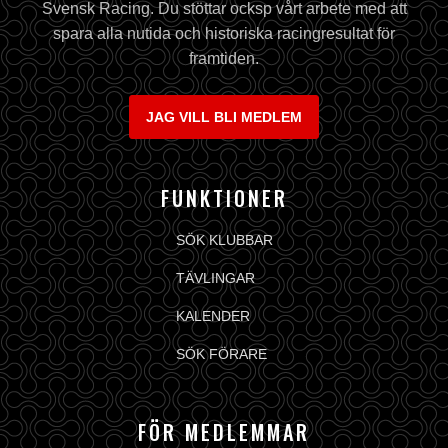
Svensk Racing. Du stöttar ocksp vårt arbete med att
spara alla nutida och historiska racingresultat för
framtiden.
JAG VILL BLI MEDLEM
FUNKTIONER
SÖK KLUBBAR
TÄVLINGAR
KALENDER
SÖK FÖRARE
FÖR MEDLEMMAR