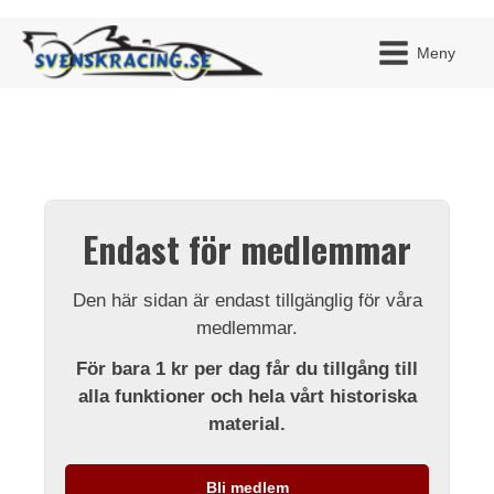
Meny
JAG H
MITT 
Endast för medlemmar
BLI ME
Den här sidan är endast tillgänglig för våra
medlemmar.
För bara 1 kr per dag får du tillgång till
alla funktioner och hela vårt historiska
material.
Bli medlem