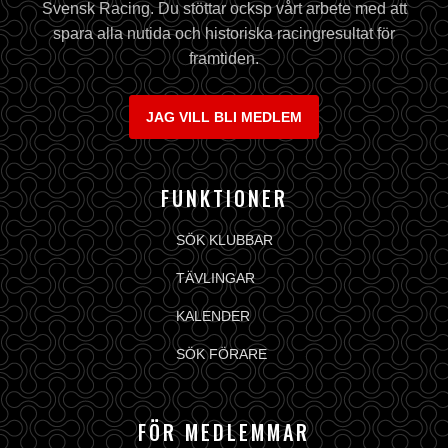
Svensk Racing. Du stöttar ocksp vårt arbete med att
spara alla nutida och historiska racingresultat för
framtiden.
JAG VILL BLI MEDLEM
FUNKTIONER
SÖK KLUBBAR
TÄVLINGAR
KALENDER
SÖK FÖRARE
FÖR MEDLEMMAR