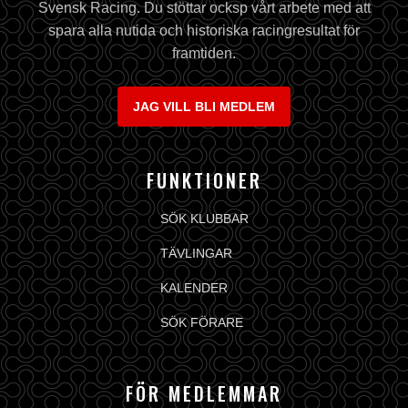
Svensk Racing. Du stöttar ocksp vårt arbete med att
spara alla nutida och historiska racingresultat för
framtiden.
JAG VILL BLI MEDLEM
FUNKTIONER
SÖK KLUBBAR
TÄVLINGAR
KALENDER
SÖK FÖRARE
FÖR MEDLEMMAR