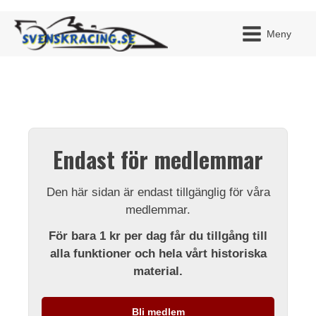
Meny
JAG H
MITT 
Endast för medlemmar
BLI ME
Den här sidan är endast tillgänglig för våra
medlemmar.
För bara 1 kr per dag får du tillgång till
alla funktioner och hela vårt historiska
material.
Bli medlem