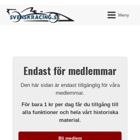
Meny
JAG H
MITT 
Endast för medlemmar
BLI ME
Den här sidan är endast tillgänglig för våra
medlemmar.
För bara 1 kr per dag får du tillgång till
alla funktioner och hela vårt historiska
material.
Bli medlem