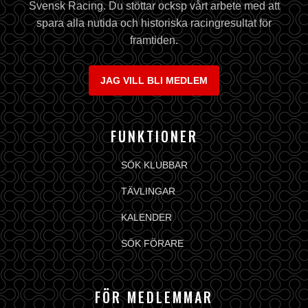
Svensk Racing. Du stöttar ocksp vårt arbete med att
spara alla nutida och historiska racingresultat för
framtiden.
JAG VILL BLI MEDLEM
FUNKTIONER
SÖK KLUBBAR
TÄVLINGAR
KALENDER
SÖK FÖRARE
FÖR MEDLEMMAR