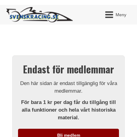
Meny
JAG H
MITT 
Endast för medlemmar
BLI ME
Den här sidan är endast tillgänglig för våra
medlemmar.
För bara 1 kr per dag får du tillgång till
alla funktioner och hela vårt historiska
material.
Bli medlem