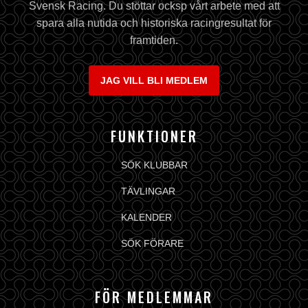
Svensk Racing. Du stöttar ocksp vårt arbete med att
spara alla nutida och historiska racingresultat för
framtiden.
JAG VILL BLI MEDLEM
FUNKTIONER
SÖK KLUBBAR
TÄVLINGAR
KALENDER
SÖK FÖRARE
FÖR MEDLEMMAR