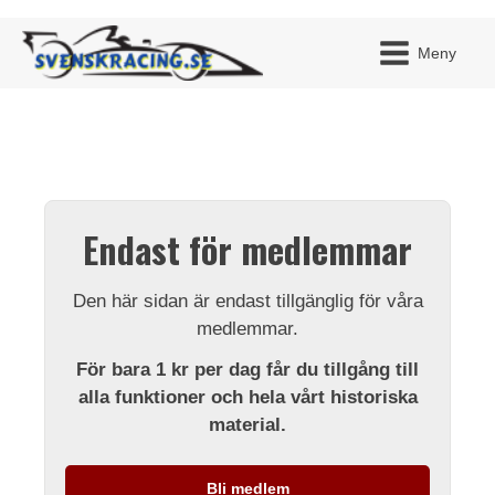
Meny
JAG H
MITT 
Endast för medlemmar
BLI ME
Den här sidan är endast tillgänglig för våra
medlemmar.
För bara 1 kr per dag får du tillgång till
alla funktioner och hela vårt historiska
material.
Bli medlem