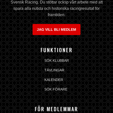
Svensk Racing. Du stöttar ocksp vårt arbete med att
spara alla nutida och historiska racingresultat för
framtiden.
JAG VILL BLI MEDLEM
FUNKTIONER
SÖK KLUBBAR
TÄVLINGAR
KALENDER
SÖK FÖRARE
FÖR MEDLEMMAR