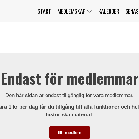
START
MEDLEMSKAP
KALENDER
SENAS
JAG HAR GLÖMT MITT LÖSENORD
MITT KONTO
BLI MEDLEM
Endast för medlemmar
Den här sidan är endast tillgänglig för våra medlemmar.
ra 1 kr per dag får du tillgång till alla funktioner och he
historiska material.
Bli medlem