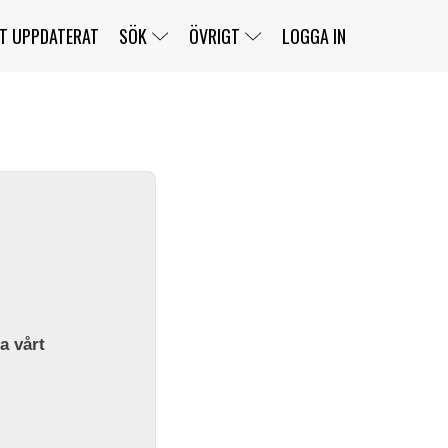
T UPPDATERAT
SÖK
ÖVRIGT
LOGGA IN
SERIER
BANOR
KLASSER
KLUBBAR
FÖRARE
TÄVLINGAR
CUSTOMER PORTAL
NEWSLETTERS UNSUBSCRIBE
SPONSORER
SUPER SALOON
SUPER STAR
GELLERÅSBANAN
LÄNKAR
KOMPLETTERA
PRESS
BENGANS NÖRDSIDA
OM OSS
la vårt
KONTAKT
WEBBSHOP