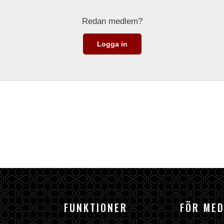
Redan medlem?
Logga in
FUNKTIONER
FÖR ME