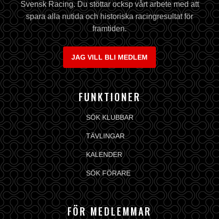
Svensk Racing. Du stöttar ocksp vårt arbete med att
spara alla nutida och historiska racingresultat för
framtiden.
JAG VILL BLI MEDLEM
FUNKTIONER
SÖK KLUBBAR
TÄVLINGAR
KALENDER
SÖK FÖRARE
FÖR MEDLEMMAR