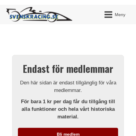
Meny
JAG H
MITT 
Endast för medlemmar
BLI ME
Den här sidan är endast tillgänglig för våra
medlemmar.
För bara 1 kr per dag får du tillgång till
alla funktioner och hela vårt historiska
material.
Bli medlem