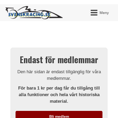
Meny
JAG H
MITT 
Endast för medlemmar
BLI ME
Den här sidan är endast tillgänglig för våra
medlemmar.
För bara 1 kr per dag får du tillgång till
alla funktioner och hela vårt historiska
material.
Bli medlem