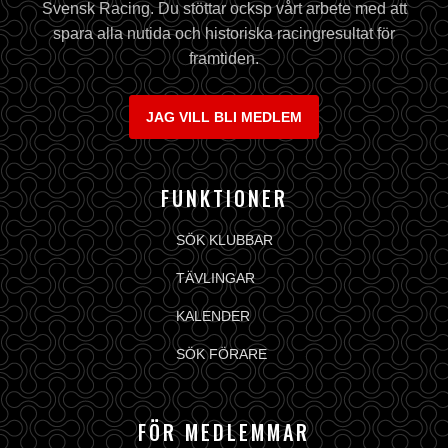
Svensk Racing. Du stöttar ocksp vårt arbete med att
spara alla nutida och historiska racingresultat för
framtiden.
JAG VILL BLI MEDLEM
FUNKTIONER
SÖK KLUBBAR
TÄVLINGAR
KALENDER
SÖK FÖRARE
FÖR MEDLEMMAR