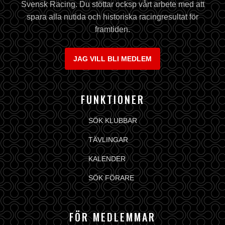
Svensk Racing. Du stöttar ocksp vårt arbete med att
spara alla nutida och historiska racingresultat för
framtiden.
JAG VILL BLI MEDLEM
FUNKTIONER
SÖK KLUBBAR
TÄVLINGAR
KALENDER
SÖK FÖRARE
FÖR MEDLEMMAR