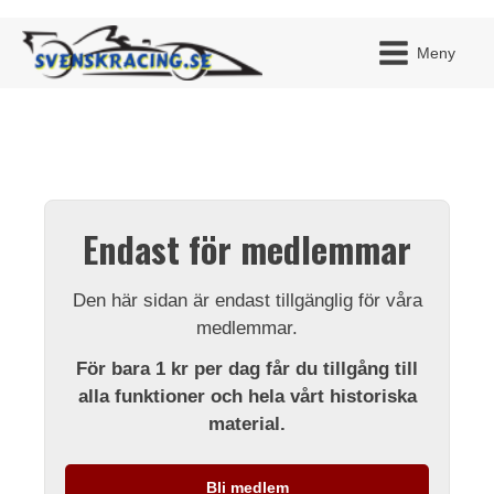
Meny
JAG H
MITT 
Endast för medlemmar
BLI ME
Den här sidan är endast tillgänglig för våra
medlemmar.
För bara 1 kr per dag får du tillgång till
alla funktioner och hela vårt historiska
material.
Bli medlem