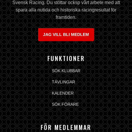
Svensk Racing. Du stöttar ocksp vårt arbete med att
spara alla nutida och historiska racingresultat för
framtiden.
JAG VILL BLI MEDLEM
FUNKTIONER
SÖK KLUBBAR
TÄVLINGAR
KALENDER
SÖK FÖRARE
FÖR MEDLEMMAR