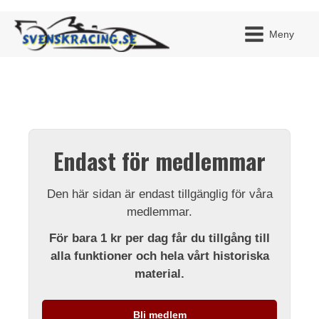
Meny
JAG H
MITT 
Endast för medlemmar
BLI ME
Den här sidan är endast tillgänglig för våra
medlemmar.
För bara 1 kr per dag får du tillgång till
alla funktioner och hela vårt historiska
material.
Bli medlem