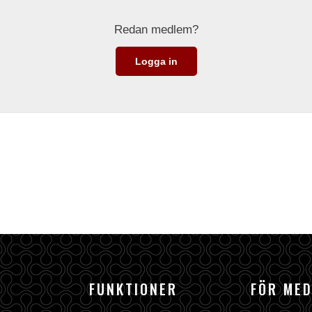
Redan medlem?
Logga in
FUNKTIONER
FÖR ME