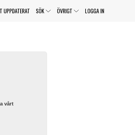
T UPPDATERAT
SÖK
ÖVRIGT
LOGGA IN
SERIER
BANOR
KLASSER
KLUBBAR
FÖRARE
TÄVLINGAR
CUSTOMER PORTAL
NEWSLETTERS UNSUBSCRIBE
SPONSORER
SUPER SALOON
SUPER STAR
GELLERÅSBANAN
LÄNKAR
KOMPLETTERA
PRESS
BENGANS NÖRDSIDA
OM OSS
la vårt
KONTAKT
WEBBSHOP