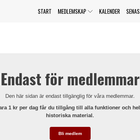
START
MEDLEMSKAP
KALENDER
SENAS
JAG HAR GLÖMT MITT LÖSENORD
MITT KONTO
BLI MEDLEM
Endast för medlemmar
Den här sidan är endast tillgänglig för våra medlemmar.
ra 1 kr per dag får du tillgång till alla funktioner och he
historiska material.
Bli medlem