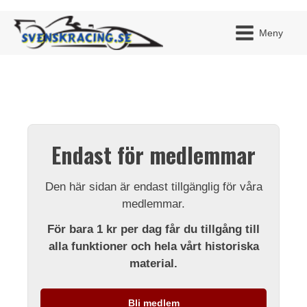
Meny
JAG H
MITT 
Endast för medlemmar
BLI ME
Den här sidan är endast tillgänglig för våra
medlemmar.
För bara 1 kr per dag får du tillgång till
alla funktioner och hela vårt historiska
material.
Bli medlem