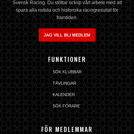
Svensk Racing. Du stöttar ocksp vårt arbete med att
spara alla nutida och historiska racingresultat för
framtiden.
JAG VILL BLI MEDLEM
FUNKTIONER
SÖK KLUBBAR
TÄVLINGAR
KALENDER
SÖK FÖRARE
FÖR MEDLEMMAR