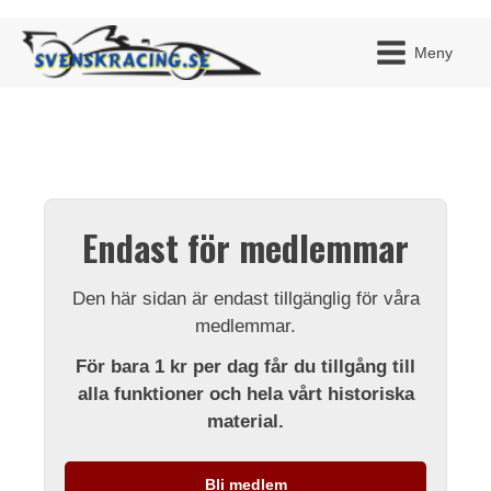
Meny
JAG H
MITT 
Endast för medlemmar
BLI ME
Den här sidan är endast tillgänglig för våra
medlemmar.
För bara 1 kr per dag får du tillgång till
alla funktioner och hela vårt historiska
material.
Bli medlem