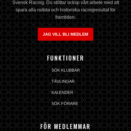
Svensk Racing. Du stöttar ocksp vårt arbete med att
spara alla nutida och historiska racingresultat för
framtiden.
JAG VILL BLI MEDLEM
FUNKTIONER
SÖK KLUBBAR
TÄVLINGAR
KALENDER
SÖK FÖRARE
FÖR MEDLEMMAR