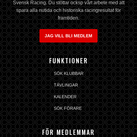
Svensk Racing. Du stöttar ocksp vårt arbete med att
spara alla nutida och historiska racingresultat för
framtiden.
JAG VILL BLI MEDLEM
FUNKTIONER
SÖK KLUBBAR
TÄVLINGAR
KALENDER
SÖK FÖRARE
FÖR MEDLEMMAR