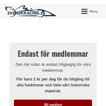
Meny
JAG H
MITT 
Endast för medlemmar
BLI ME
Den här sidan är endast tillgänglig för våra
medlemmar.
För bara 1 kr per dag får du tillgång till
alla funktioner och hela vårt historiska
material.
Bli medlem