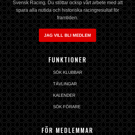
Svensk Racing. Du stöttar ocksp vårt arbete med att
spara alla nutida och historiska racingresultat för
framtiden.
JAG VILL BLI MEDLEM
FUNKTIONER
SÖK KLUBBAR
TÄVLINGAR
KALENDER
SÖK FÖRARE
FÖR MEDLEMMAR