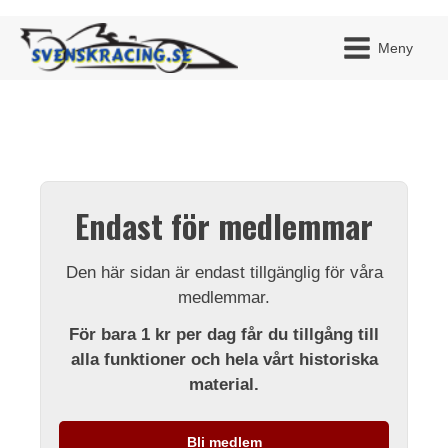
Meny
JAG H
MITT 
Endast för medlemmar
BLI ME
Den här sidan är endast tillgänglig för våra
medlemmar.
För bara 1 kr per dag får du tillgång till
alla funktioner och hela vårt historiska
material.
Bli medlem