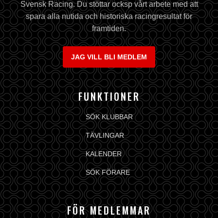
Svensk Racing. Du stöttar ocksp vårt arbete med att
spara alla nutida och historiska racingresultat för
framtiden.
JAG VILL BLI MEDLEM
FUNKTIONER
SÖK KLUBBAR
TÄVLINGAR
KALENDER
SÖK FÖRARE
FÖR MEDLEMMAR