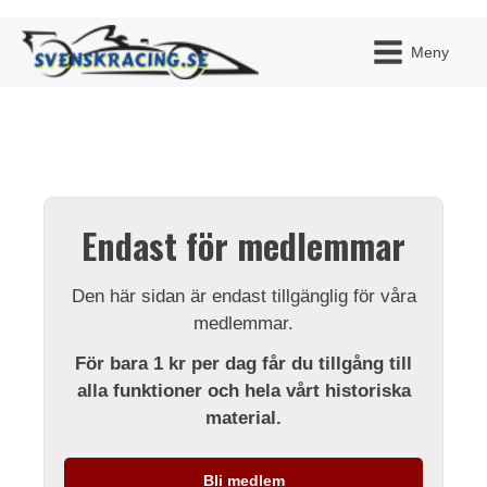
Meny
JAG H
MITT 
Endast för medlemmar
BLI ME
Den här sidan är endast tillgänglig för våra
medlemmar.
För bara 1 kr per dag får du tillgång till
alla funktioner och hela vårt historiska
material.
Bli medlem