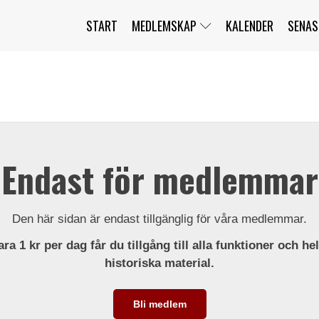
START
MEDLEMSKAP
KALENDER
SENAS
JAG HAR GLÖMT MITT LÖSENORD
MITT KONTO
BLI MEDLEM
Endast för medlemmar
Den här sidan är endast tillgänglig för våra medlemmar.
ra 1 kr per dag får du tillgång till alla funktioner och he
historiska material.
Bli medlem