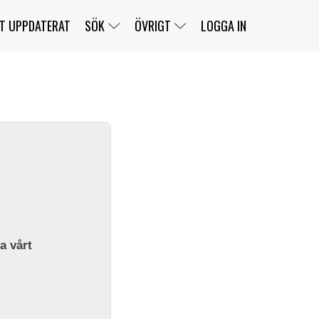
T UPPDATERAT
SÖK
ÖVRIGT
LOGGA IN
SERIER
BANOR
KLASSER
KLUBBAR
FÖRARE
TÄVLINGAR
CUSTOMER PORTAL
NEWSLETTERS UNSUBSCRIBE
SPONSORER
SUPER SALOON
SUPER STAR
GELLERÅSBANAN
LÄNKAR
KOMPLETTERA
PRESS
BENGANS NÖRDSIDA
OM OSS
la vårt
KONTAKT
WEBBSHOP