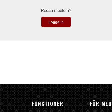
Redan medlem?
Logga in
FUNKTIONER
FÖR ME