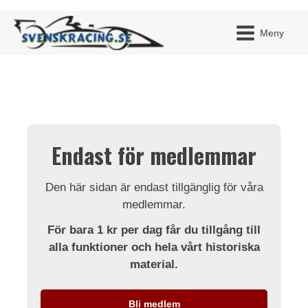
Meny
JAG H
MITT 
Endast för medlemmar
BLI ME
Den här sidan är endast tillgänglig för våra
medlemmar.
För bara 1 kr per dag får du tillgång till
alla funktioner och hela vårt historiska
material.
Bli medlem