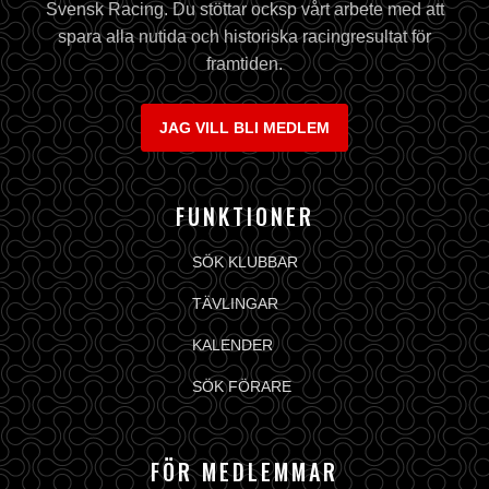
Svensk Racing. Du stöttar ocksp vårt arbete med att
spara alla nutida och historiska racingresultat för
framtiden.
JAG VILL BLI MEDLEM
FUNKTIONER
SÖK KLUBBAR
TÄVLINGAR
KALENDER
SÖK FÖRARE
FÖR MEDLEMMAR