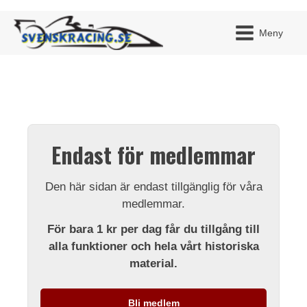
Meny
JAG H
MITT 
Endast för medlemmar
BLI ME
Den här sidan är endast tillgänglig för våra
medlemmar.
För bara 1 kr per dag får du tillgång till
alla funktioner och hela vårt historiska
material.
Bli medlem