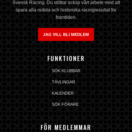
Svensk Racing. Du stöttar ocksp vårt arbete med att
spara alla nutida och historiska racingresultat för
framtiden.
JAG VILL BLI MEDLEM
FUNKTIONER
SÖK KLUBBAR
TÄVLINGAR
KALENDER
SÖK FÖRARE
FÖR MEDLEMMAR