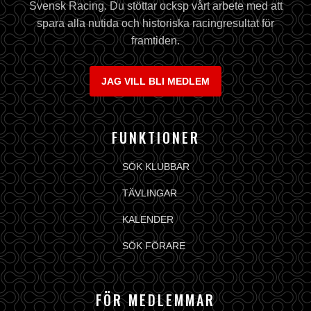
Svensk Racing. Du stöttar ocksp vårt arbete med att
spara alla nutida och historiska racingresultat för
framtiden.
JAG VILL BLI MEDLEM
FUNKTIONER
SÖK KLUBBAR
TÄVLINGAR
KALENDER
SÖK FÖRARE
FÖR MEDLEMMAR