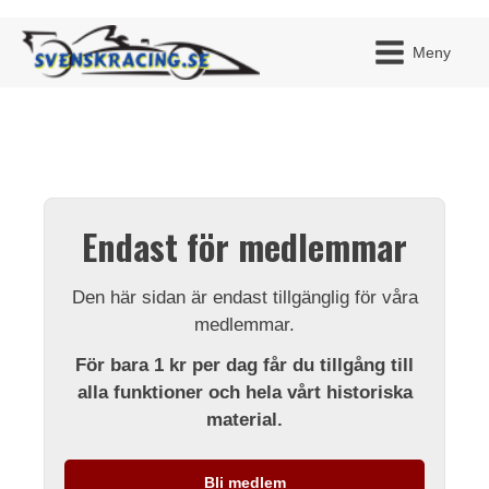
Meny
JAG H
MITT 
Endast för medlemmar
BLI ME
Den här sidan är endast tillgänglig för våra
medlemmar.
För bara 1 kr per dag får du tillgång till
alla funktioner och hela vårt historiska
material.
Bli medlem