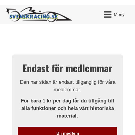
Meny
JAG H
MITT 
Endast för medlemmar
BLI ME
Den här sidan är endast tillgänglig för våra
medlemmar.
För bara 1 kr per dag får du tillgång till
alla funktioner och hela vårt historiska
material.
Bli medlem