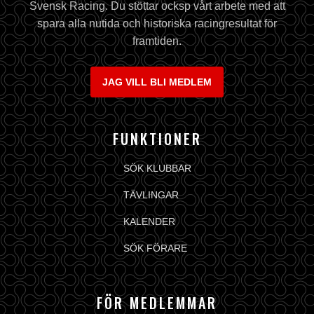
Svensk Racing. Du stöttar ocksp vårt arbete med att
spara alla nutida och historiska racingresultat för
framtiden.
JAG VILL BLI MEDLEM
FUNKTIONER
SÖK KLUBBAR
TÄVLINGAR
KALENDER
SÖK FÖRARE
FÖR MEDLEMMAR