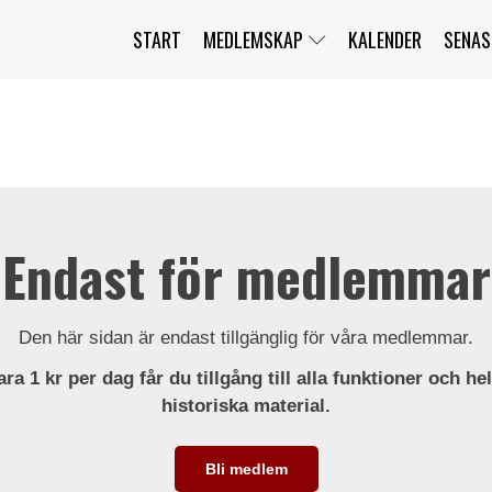
START
MEDLEMSKAP
KALENDER
SENAS
JAG HAR GLÖMT MITT LÖSENORD
MITT KONTO
BLI MEDLEM
Endast för medlemmar
Den här sidan är endast tillgänglig för våra medlemmar.
ra 1 kr per dag får du tillgång till alla funktioner och he
historiska material.
Bli medlem