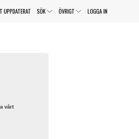
T UPPDATERAT
SÖK
ÖVRIGT
LOGGA IN
SERIER
BANOR
KLASSER
KLUBBAR
FÖRARE
TÄVLINGAR
CUSTOMER PORTAL
NEWSLETTERS UNSUBSCRIBE
SPONSORER
SUPER SALOON
SUPER STAR
GELLERÅSBANAN
LÄNKAR
KOMPLETTERA
PRESS
BENGANS NÖRDSIDA
OM OSS
la vårt
KONTAKT
WEBBSHOP