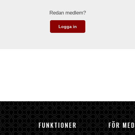
Redan medlem?
Logga in
FUNKTIONER
FÖR ME