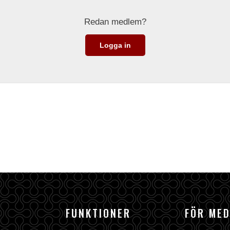
Redan medlem?
Logga in
FUNKTIONER
FÖR ME