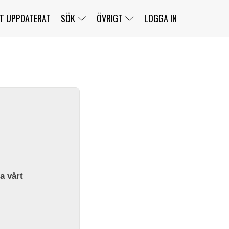
T UPPDATERAT
SÖK
ÖVRIGT
LOGGA IN
SERIER
BANOR
KLASSER
KLUBBAR
FÖRARE
TÄVLINGAR
CUSTOMER PORTAL
NEWSLETTERS UNSUBSCRIBE
SPONSORER
SUPER SALOON
SUPER STAR
GELLERÅSBANAN
LÄNKAR
KOMPLETTERA
PRESS
BENGANS NÖRDSIDA
OM OSS
la vårt
KONTAKT
WEBBSHOP