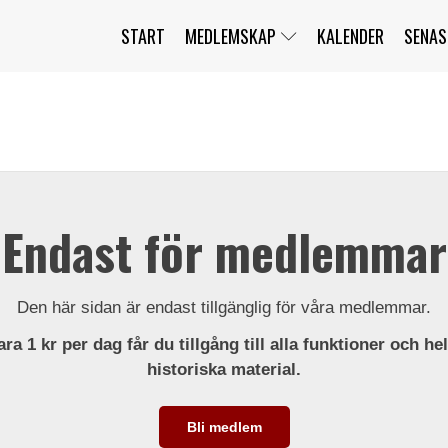
START
MEDLEMSKAP
KALENDER
SENAS
JAG HAR GLÖMT MITT LÖSENORD
MITT KONTO
BLI MEDLEM
Endast för medlemmar
Den här sidan är endast tillgänglig för våra medlemmar.
ra 1 kr per dag får du tillgång till alla funktioner och he
historiska material.
Bli medlem