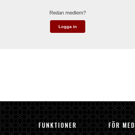
Redan medlem?
Logga in
FUNKTIONER
FÖR ME