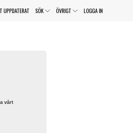
T UPPDATERAT
SÖK
ÖVRIGT
LOGGA IN
SERIER
BANOR
KLASSER
KLUBBAR
FÖRARE
TÄVLINGAR
CUSTOMER PORTAL
NEWSLETTERS UNSUBSCRIBE
SPONSORER
SUPER SALOON
SUPER STAR
GELLERÅSBANAN
LÄNKAR
KOMPLETTERA
PRESS
BENGANS NÖRDSIDA
OM OSS
la vårt
KONTAKT
WEBBSHOP