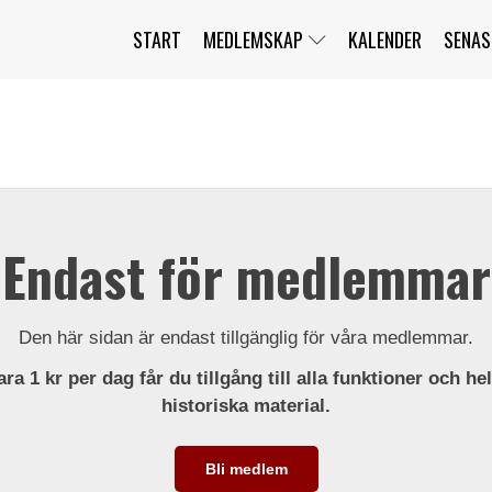
START
MEDLEMSKAP
KALENDER
SENAS
JAG HAR GLÖMT MITT LÖSENORD
MITT KONTO
BLI MEDLEM
Endast för medlemmar
Den här sidan är endast tillgänglig för våra medlemmar.
ra 1 kr per dag får du tillgång till alla funktioner och he
historiska material.
Bli medlem